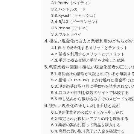
Paidy（ペイディ）
バンドルカード
Kyash（キャッシュ）
B/43（ビーヨンサン）
atone（アトネ）
ウルトラペイ
後払い現金化は自力と業者利用のどちらがお
自力で現金化するメリットとデメリット
業者を利用するメリットとデメリット
手元に残る金額と手間を比較した結果
悪質業者を回避！後払い現金化業者の正しい
運営会社の情報が明記されているか確認す
相場（70〜90%）とかけ離れた換金率で
現金の受け取り前に手数料を請求されない
口コミや評判を複数のサイトで比較する
申し込みから振り込みまでのスピードを確
後払い現金化の正しい利用手順と流れ
現金化業者の公式サイトから申し込む
指定された後払いアプリの枠を確認する
業者の案内に従って商品を購入する
商品の買い取り完了と入金を確認する