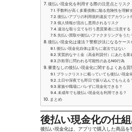
後払い現金化を利用する際の注意点とリスク
手数料が高く多重債務に陥る危険性を理解
後払いアプリの利用規約違反でアカウント
個人情報が流出し悪用されるリスク
違法な取り立てを行う悪質業者に注意する
先払い買取や後払いファクタリングをうた
後払い現金化は違法？警察沙汰になるケース
後払い現金化自体は直ちに違法ではない
実質的なヤミ金（高金利貸付）にあたる業
詐欺罪に問われる可能性のあるNG行為
審査なしの後払い現金化に関するよくある質問
ブラックリストに載っていても後払い現金
土日や深夜でも即日で振り込んでもらえる
家族や職場にバレずに現金化できる？
未成年でも後払い現金化を利用できる？
まとめ
後払い現金化の仕組
後払い現金化は、アプリで購入した商品を