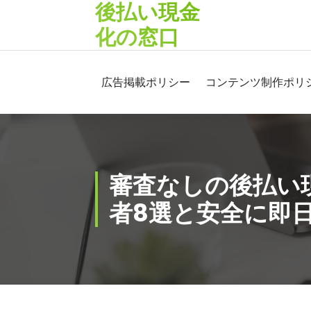
後払い現金
コ
ン
化の窓口
テ
ン
ツ
広告掲載ポリシー
コンテンツ制作ポリ
へ
ス
キ
ッ
プ
審査なしの後払い
者8選と安全に即