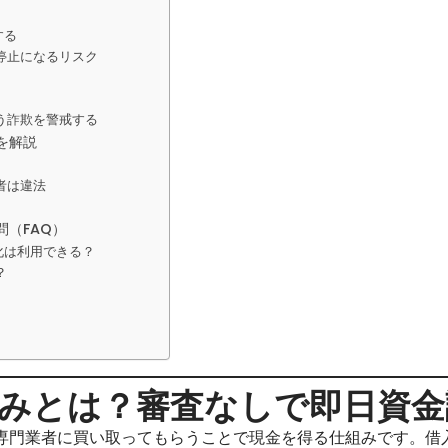
する
停止になるリスク
う詐欺を警戒する
を解説
者は違法
（FAQ）
化は利用できる？
？
みとは？審査なしで即日資金
専門業者に買い取ってもらうことで現金を得る仕組みです。借